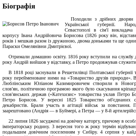
Біографія
Походили з дрібних дворян 
Української губернії. Нар
Севастополі в сім'ї викладача 
корпусу Івана Андрійовича Борисова (1826 року він, відст
років і мешкав разом із дружиною, двома доньками та ще одни
Параски Омелянівни Дмитрієвої.
Отримали домашню освіту. 1816 року вступили на службу д
року Андрій вийшов у відставку, а Петро продовжував служити
В 1818 році заснували в Решетилівці Полтавської губернії
року перейменоване ними на «Товариство друзів природи». В
Люблінським Юліаном Казимировичем створили в Новогра
слов'ян, політичною програмою якого було скасування кріпацт
слов'янських держав («Катехизис» товариства уклав Петро Б
Петро Борисов. У вересні 1825 Товариство об'єднаних с
декабристів. Брали участь в агітації військ за повстання.
заарештовано (Андрія — в Буймері, а Петра — у 8-й артилерійсь
22 липня 1826 засуджені на довічну каторгу, причому в особ
імператорську родину. 3 вересня того ж року термін відбуван
подальшим довічним поселенням у Сибіру. 4 серпня у кайд