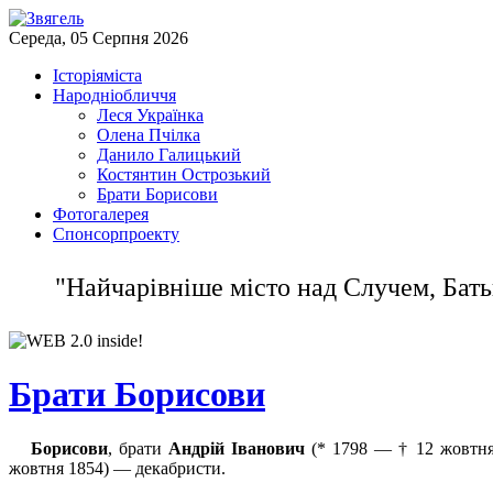
Середа, 05 Серпня 2026
Історія
міста
Народнi
обличчя
Леся Українка
Олена Пчілка
Данило Галицький
Костянтин Острозький
Брати Борисови
Фото
галерея
Спонсор
проекту
"Найчарiвнiше мicто над Случем, Бать
Брати Борисови
Борисови
, брати
Андрій Іванович
(* 1798 — † 12 жовтня
жовтня 1854) — декабристи.