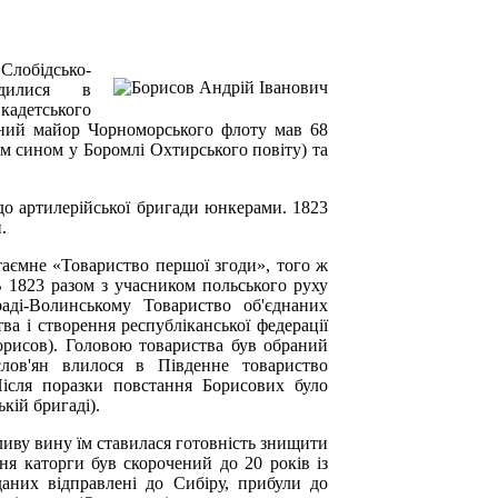
Слобідсько-
одилися в
кадетського
авний майор Чорноморського флоту мав 68
м сином у Боромлі Охтирського повіту) та
о артилерійської бригади юнкерами. 1823
.
 таємне «Товариство першої згоди», того ж
 1823 разом з учасником польського руху
ді-Волинському Товариство об'єднаних
ва і створення республіканської федерації
орисов). Головою товариства був обраний
лов'ян влилося в Південне товариство
 Після поразки повстання Борисових було
кій бригаді).
ливу вину їм ставилася готовність знищити
ня каторги був скорочений до 20 років із
аних відправлені до Сибіру, прибули до