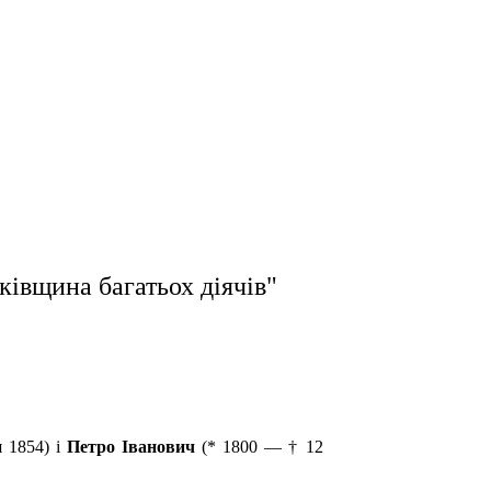
кiвщина багатьох дiячiв"
 1854) і
Петро Іванович
(* 1800 — † 12